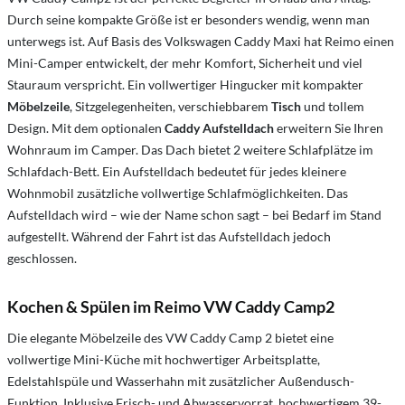
Durch seine kompakte Größe ist er besonders wendig, wenn man
unterwegs ist. Auf Basis des Volkswagen Caddy Maxi hat Reimo einen
Mini-Camper entwickelt, der mehr Komfort, Sicherheit und viel
Stauraum verspricht. Ein vollwertiger Hingucker mit kompakter
Möbelzeile
, Sitzgelegenheiten, verschiebbarem
Tisch
und tollem
Design. Mit dem optionalen
Caddy Aufstelldach
erweitern Sie Ihren
Wohnraum im Camper. Das Dach bietet 2 weitere Schlafplätze im
Schlafdach-Bett. Ein Aufstelldach bedeutet für jedes kleinere
Wohnmobil zusätzliche vollwertige Schlafmöglichkeiten. Das
Aufstelldach wird – wie der Name schon sagt – bei Bedarf im Stand
aufgestellt. Während der Fahrt ist das Aufstelldach jedoch
geschlossen.
Kochen & Spülen im Reimo VW Caddy Camp2
Die elegante Möbelzeile des VW Caddy Camp 2 bietet eine
vollwertige Mini-Küche mit hochwertiger Arbeitsplatte,
Edelstahlspüle und Wasserhahn mit zusätzlicher Außendusch-
Funktion. Inklusive Frisch- und Abwasservorrat, hochwertigem 39-