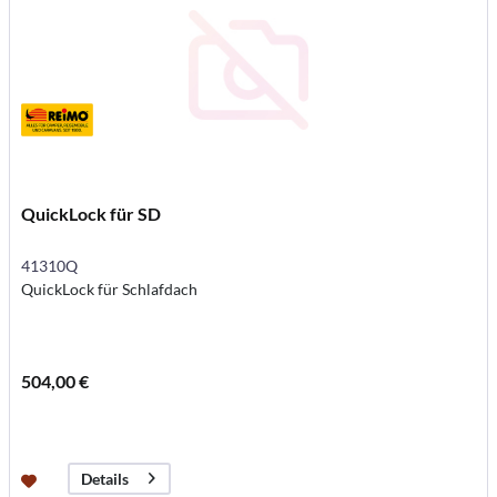
QuickLock für SD
41310Q
QuickLock für Schlafdach
504,00 €
Details