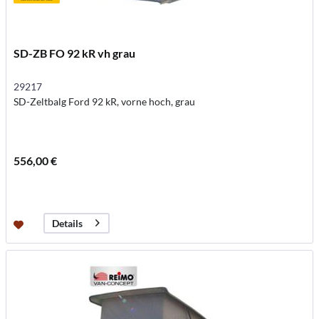
SD-ZB FO 92 kR vh grau
29217
SD-Zeltbalg Ford 92 kR, vorne hoch, grau
556,00 €
Details