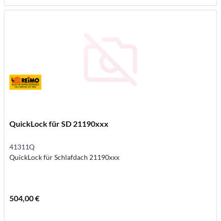
QuickLock für SD 21190xxx
41311Q
QuickLock für Schlafdach 21190xxx
504,00 €