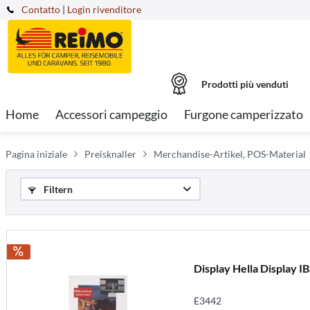
Contatto
|
Login rivenditore
Prodotti più venduti
Home
Accessori campeggio
Furgone camperizzato
Pagina iniziale
Preisknaller
Merchandise-Artikel, POS-Material
Filtern
Display Hella Display I
E3442