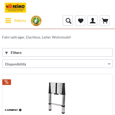
Menu
Fahrradträger, Dachbox, Leiter Wohnmobil
Filtern