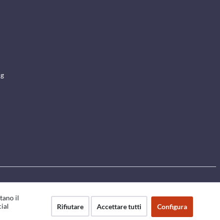
ng
tano il
cial
Rifiutare
Accettare tutti
Configura