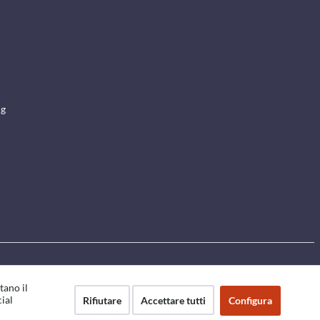
ng
tano il
cial
Rifiutare
Accettare tutti
Configura