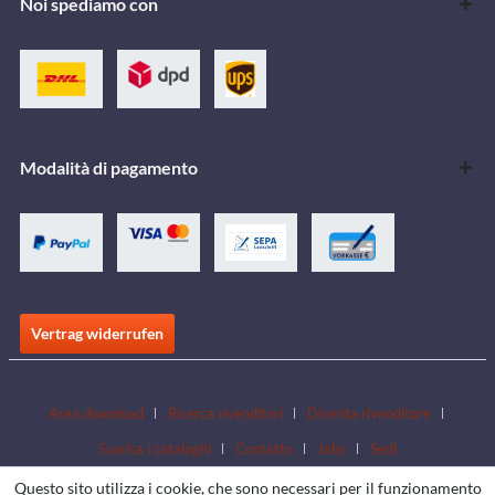
Noi spediamo con
Modalità di pagamento
Vertrag widerrufen
Area download
Ricerca rivenditori
Diventa rivenditore
Scarica i cataloghi
Contatto
Jobs
Sedi
Questo sito utilizza i cookie, che sono necessari per il funzionamento