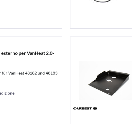
 esterno per VanHeat 2.0-
r für VanHeat 48182 und 48183
edizione