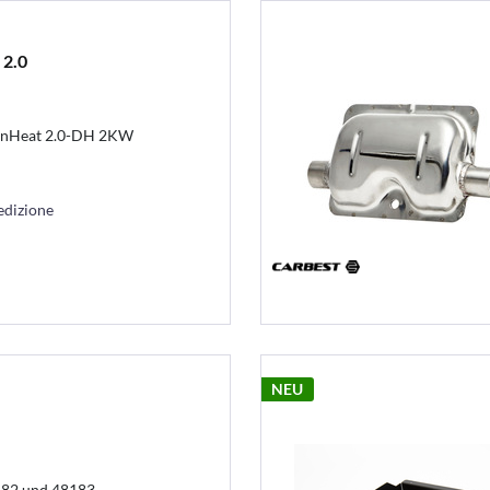
 2.0
VanHeat 2.0-DH 2KW
edizione
NEU
182 und 48183