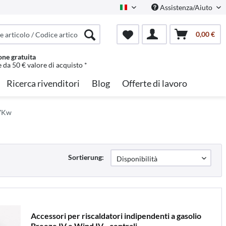
Assistenza/Aiuto
Italian
0,00 €
one gratuita
e da 50 € valore di acquisto *
Ricerca rivenditori
Blog
Offerte di lavoro
,7Kw
Sortierung:
Accessori per riscaldatori indipendenti a gasolio
Breeze IV e Wind IV - centrali