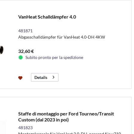
VanHeat Schalldämpfer 4.0
481871
Abgasschalldämpfer für VanHeat 4.0-DH 4KW
32,60 €
Subito pronto per la spedizione
Details
Staffe di montaggio per Ford Tourneo/Transit
Custom (dal 2023 in poi)
481823
Montagekonsole für VanHeat 2.0-DH, passend für v710,