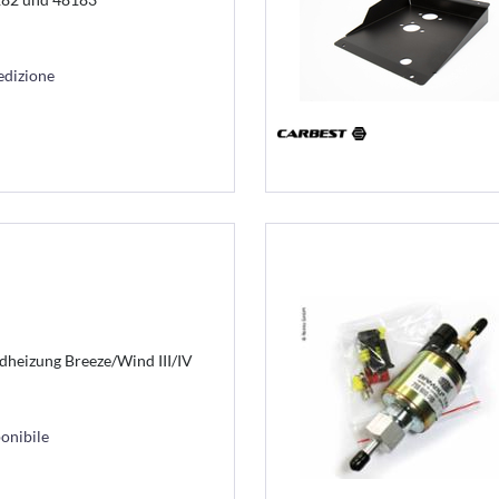
edizione
dheizung Breeze/Wind III/IV
onibile