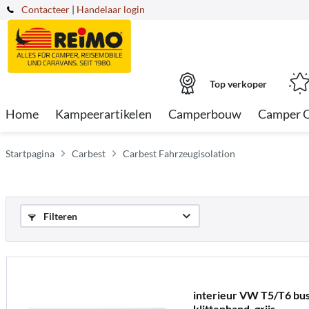
Contacteer
|
Handelaar login
Top verkoper
Home
Kampeerartikelen
Camperbouw
Camper 
Startpagina
Carbest
Carbest Fahrzeugisolation
Filteren
interieur VW T5/T6 bus,
klittenband, grijs