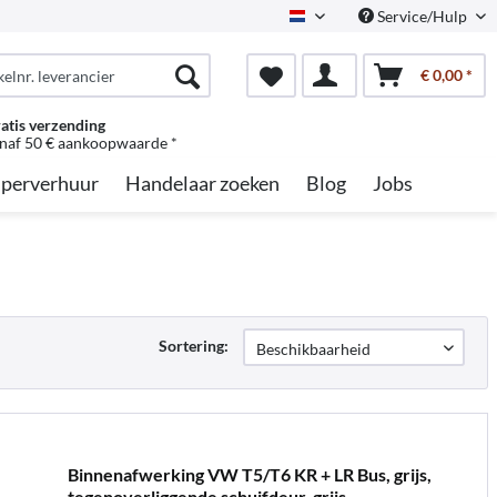
Service/Hulp
Dutch
€ 0,00 *
atis verzending
naf 50 € aankoopwaarde *
perverhuur
Handelaar zoeken
Blog
Jobs
Sortering:
Binnenafwerking VW T5/T6 KR + LR Bus, grijs,
tegenoverliggende schuifdeur, grijs