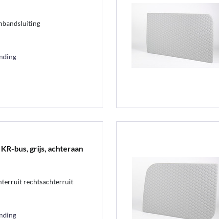
enbandsluiting
ending
KR-bus, grijs, achteraan
terruit rechtsachterruit
ending