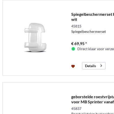
Spiegelbeschermerset F
wit
45815
Spiegelbeschermerset
€ 69,95 *
Direct klaar voor verz
Details
geborstelde roestvrij
voor MB Sprinter vana
45837
Roestvrijstalen bumperbe