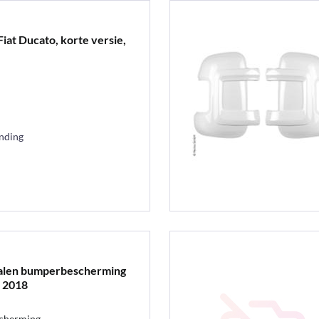
iat Ducato, korte versie,
ending
stalen bumperbescherming
f 2018
scherming