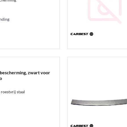
ending
rbescherming, zwart voor
o
oestvrij staal