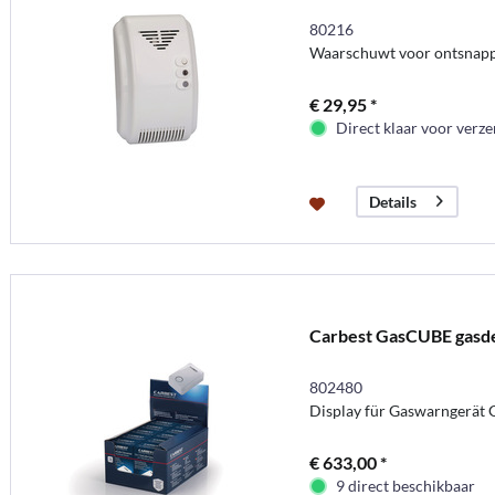
80216
Waarschuwt voor ontsnapp
€ 29,95 *
Direct klaar voor verz
Details
Carbest GasCUBE gasdet
802480
Display für Gaswarngerät
€ 633,00 *
9 direct beschikbaar