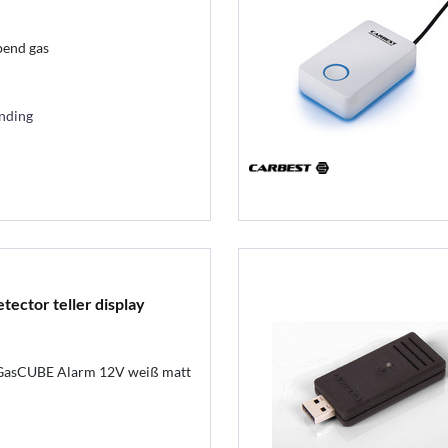
end gas
ending
ector teller display
 GasCUBE Alarm 12V weiß matt