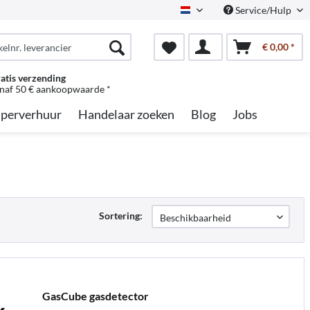
Service/Hulp
Dutch
€ 0,00 *
atis verzending
naf 50 € aankoopwaarde *
perverhuur
Handelaar zoeken
Blog
Jobs
Sortering:
GasCube gasdetector