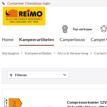
Contacteer
|
Handelaar login
Top verkoper
Home
Kampeerartikelen
Camperbouw
Camper 
Startpagina
Kampeerartikelen
Airco & Verwarming
Carbest 
Filteren
A
Compressorkoeler 12V/
E
714x449x426mm, 20kg
G