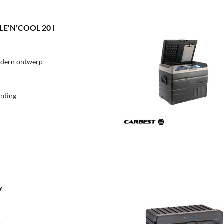
LE'N'COOL 20 l
odern ontwerp
ending
V
r