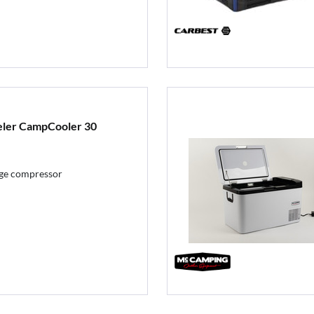
eler CampCooler 30
ige compressor