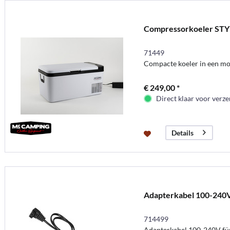
Compressorkoeler STY
71449
Compacte koeler in een m
€ 249,00 *
Direct klaar voor verz
Details
Adapterkabel 100-240
714499
Adapterkabel 100-240V fü