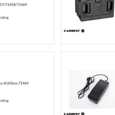
57/71458/71469
ending
kku-Kühlbox 71469
ending