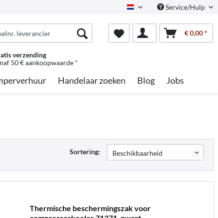
Service/Hulp
Dutch
€ 0,00 *
atis verzending
naf 50 € aankoopwaarde *
perverhuur
Handelaar zoeken
Blog
Jobs
Sortering:
Thermische beschermingszak voor
compressorkoeler 71371, zwart