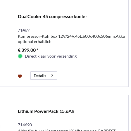
DualCooler 45 compressorkoeler
71469
Kompressor-Kühlbox 12V/24V,45L,600x400x506mm,Akku
optional erhältlich
€ 399,00 *
Direct klaar voor verzending
Details
Lithium PowerPack 15,6Ah
714690
Akku für Akku-Kompressor-Kühlboxen von CARBEST