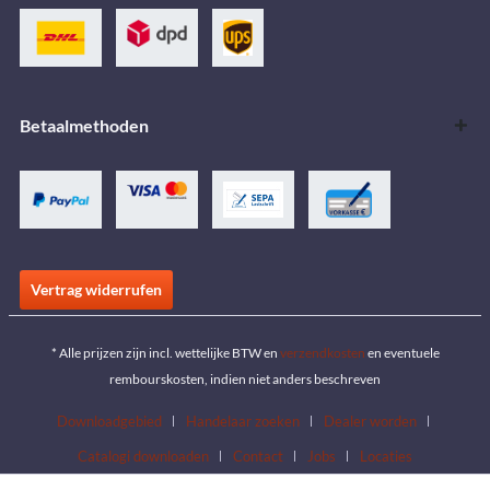
Betaalmethoden
Vertrag widerrufen
* Alle prijzen zijn incl. wettelijke BTW en
verzendkosten
en eventuele
rembourskosten, indien niet anders beschreven
Downloadgebied
Handelaar zoeken
Dealer worden
Catalogi downloaden
Contact
Jobs
Locaties