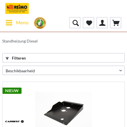
Menu
Standheizung Diesel
Filteren
NIEUW