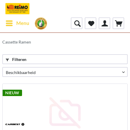
Menu
Cassette Ramen
Filteren
NIEUW