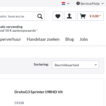
Service/Hulp
Dutch
€ 0,00 *
atis verzending
naf 50 € aankoopwaarde *
perverhuur
Handelaar zoeken
Blog
Jobs
Sortering:
DrehsG3 Sprinter19RHD Vit
59338