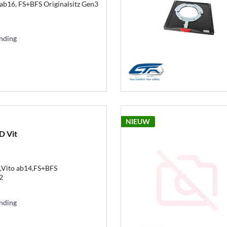
b16, FS+BFS Originalsitz Gen3
ending
NIEUW
D Vit
,Vito ab14,FS+BFS
2
ending