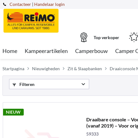
Contacteer
|
Handelaar login
Top verkoper
Home
Kampeerartikelen
Camperbouw
Camper 
Startpagina
Nieuwigheden
Zit & Slaapbanken
Draaiconsole 
Filteren
NIEUW
Draaibare console – V
(vanaf 2019) – Voor origi
59333