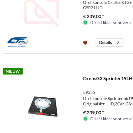
Drehkonsole Crafter&TGE a
GSR2 LHD
€ 239,00 *
Direct klaar voor verz
Details
NIEUW
DrehsG3 Sprinter19LH
59335
Drehkonsole Sprinter ab19
Originalsitz,LHD,3Gen,GSr
€ 239,00 *
Direct klaar voor verz