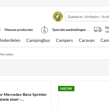
Gr
Nieuwe producten
Speciale aanbiedingen
va
Onderdelen
Campingbus
Campers
Caravan
Cam
Mercedes
NIEUW
oor Mercedes-Benz Sprinter
nele stoel –...