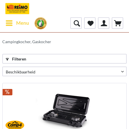
Menu
Campingkocher, Gaskocher
Filteren