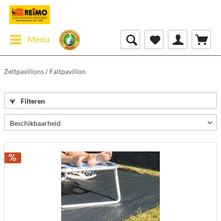
Menu
Zeltpavillons / Faltpavillon
Filteren