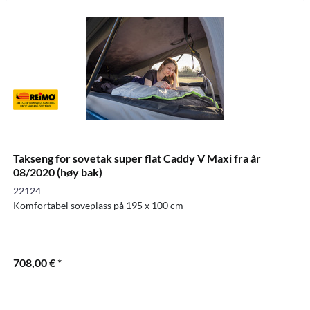
Takseng for sovetak super flat Caddy V Maxi fra år
08/2020 (høy bak)
22124
Komfortabel soveplass på 195 x 100 cm
708,00 € *