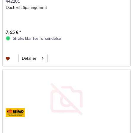
442201
Dachzelt Spanngummi
7,65 € *
Straks klar for forsendelse
Detaljer