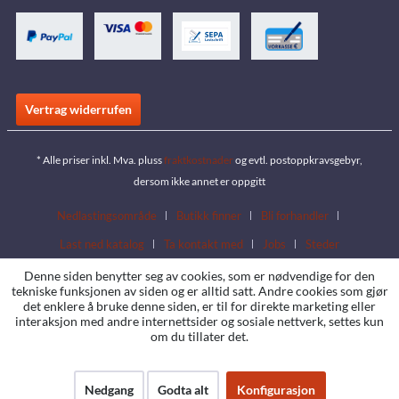
Vertrag widerrufen
* Alle priser inkl. Mva. pluss
fraktkostnader
og evtl. postoppkravsgebyr,
dersom ikke annet er oppgitt
Nedlastingsområde
Butikk finner
Bli forhandler
Last ned katalog
Ta kontakt med
Jobs
Steder
Denne siden benytter seg av cookies, som er nødvendige for den
tekniske funksjonen av siden og er alltid satt. Andre cookies som gjør
det enklere å bruke denne siden, er til for direkte marketing eller
interaksjon med andre internettsider og sosiale nettverk, settes kun
om du tillater det.
Nedgang
Godta alt
Konfigurasjon