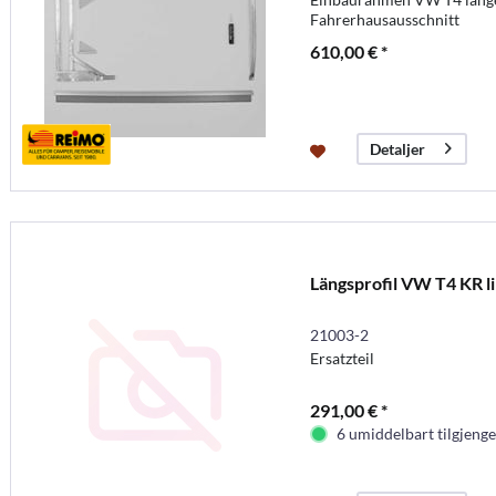
Fahrerhausausschnitt
610,00 € *
Detaljer
Längsprofil VW T4 KR li
21003-2
Ersatzteil
291,00 € *
6 umiddelbart tilgjenge