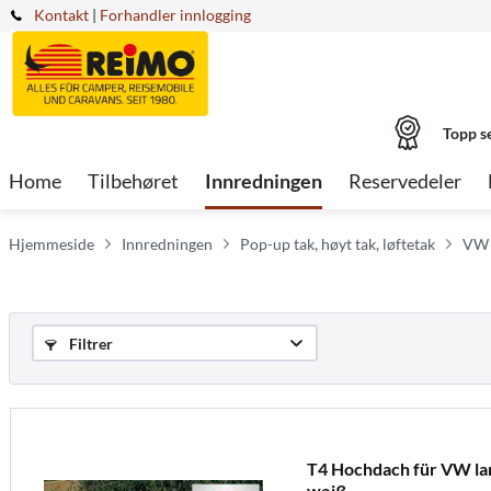
Kontakt
|
Forhandler innlogging
Topp s
Home
Tilbehøret
Innredningen
Reservedeler
Hjemmeside
Innredningen
Pop-up tak, høyt tak, løftetak
VW 
Filtrer
T4 Hochdach für VW lan
weiß