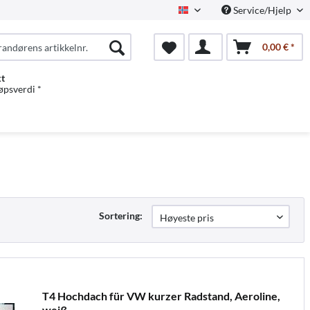
Service/Hjelp
Norwegian
0,00 € *
kt
jøpsverdi *
Sortering:
T4 Hochdach für VW kurzer Radstand, Aeroline,
weiß