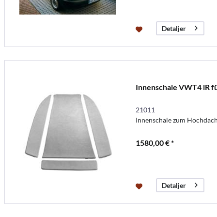
Detaljer
Innenschale VWT4 lR f
21011
Innenschale zum Hochdach
1580,00 € *
Detaljer