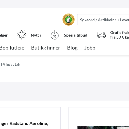
Gratis fra
elger
Nytt i
Spesialtilbud
fra 50 € k
Bobilutleie
Butikk finner
Blog
Jobb
T4 høyt tak
ger Radstand Aeroline,