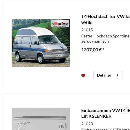
T4 Hochdach für VW kur
weiß
21015
Festes Hochdach Sportline 
aerodynamisch
1307,00 € *
Detaljer
Einbaurahmen VWT4 lR 
LINKSLENKER
21023
Einbaurahmen VW T4 lange