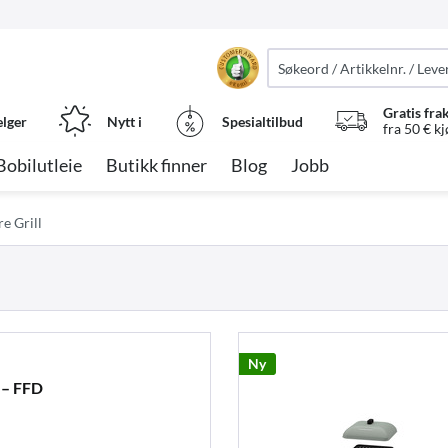
Gratis fra
elger
Nytt i
Spesialtilbud
fra 50 € k
Bobilutleie
Butikk finner
Blog
Jobb
re Grill
Ny
 – FFD