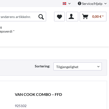
Service/Hjelp
Norwegian
0,00 € *
kt
jøpsverdi *
Sortering:
VAN COOK COMBO – FFD
925102