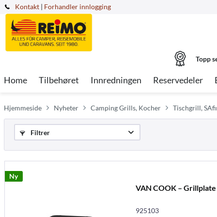
Kontakt
|
Forhandler innlogging
Topp s
Home
Tilbehøret
Innredningen
Reservedeler
Hjemmeside
Nyheter
Camping Grills, Kocher
Tischgrill, SAfi
Filtrer
Ny
VAN COOK – Grillplate
925103