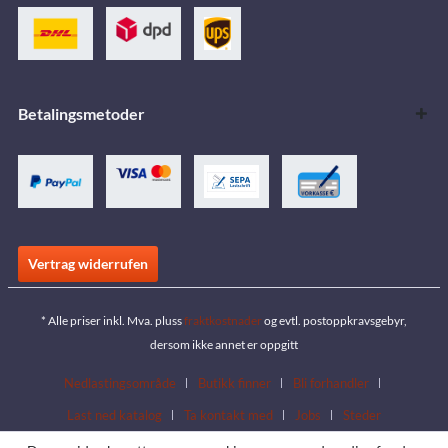
Betalingsmetoder
Vertrag widerrufen
* Alle priser inkl. Mva. pluss
fraktkostnader
og evtl. postoppkravsgebyr,
dersom ikke annet er oppgitt
Nedlastingsområde
Butikk finner
Bli forhandler
Last ned katalog
Ta kontakt med
Jobs
Steder