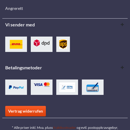
Angrerett
Vi sender med
Betalingsmetoder
Vertrag widerrufen
* Alle priser inkl. Mva. pluss
fraktkostnader
og evtl. postoppkravsgebyr,