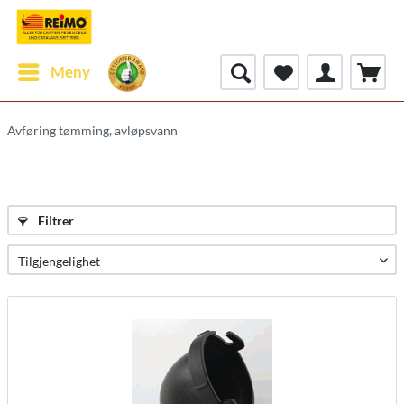
Meny
Avføring tømming, avløpsvann
Filtrer