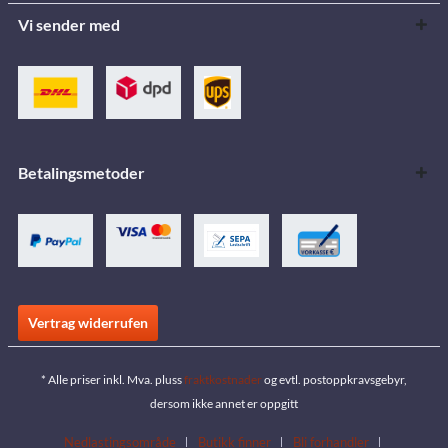
Vi sender med
Betalingsmetoder
Vertrag widerrufen
* Alle priser inkl. Mva. pluss
fraktkostnader
og evtl. postoppkravsgebyr,
dersom ikke annet er oppgitt
Nedlastingsområde
Butikk finner
Bli forhandler