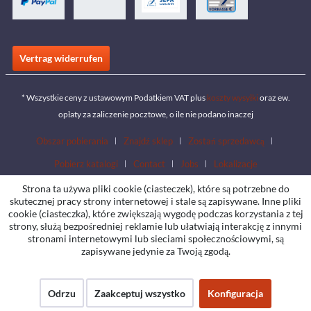
Vertrag widerrufen
* Wszystkie ceny z ustawowym Podatkiem VAT plus
koszty wysyłki
oraz ew.
opłaty za zaliczenie pocztowe, o ile nie podano inaczej
Obszar pobierania
Znajdź sklep
Zostań sprzedawcą
Pobierz katalogi
Contact
Jobs
Lokalizacje
Strona ta używa pliki cookie (ciasteczek), które są potrzebne do
skutecznej pracy strony internetowej i stale są zapisywane. Inne pliki
cookie (ciasteczka), które zwiększają wygodę podczas korzystania z tej
strony, służą bezpośredniej reklamie lub ułatwiają interakcję z innymi
stronami internetowymi lub sieciami społecznościowymi, są
zapisywane jedynie za Twoją zgodą.
Odrzu
Zaakceptuj wszystko
Konfiguracja