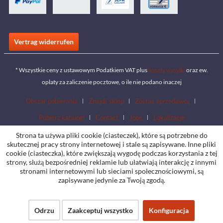
Vertrag widerrufen
* Wszystkie ceny z ustawowym Podatkiem VAT plus
koszty wysyłki
oraz ew.
opłaty za zaliczenie pocztowe, o ile nie podano inaczej
Obszar pobierania
Znajdź sklep
Zostań sprzedawcą
Pobierz katalogi
Contact
Jobs
Lokalizacje
Strona ta używa pliki cookie (ciasteczek), które są potrzebne do
skutecznej pracy strony internetowej i stale są zapisywane. Inne pliki
cookie (ciasteczka), które zwiększają wygodę podczas korzystania z tej
strony, służą bezpośredniej reklamie lub ułatwiają interakcję z innymi
stronami internetowymi lub sieciami społecznościowymi, są
zapisywane jedynie za Twoją zgodą.
Odrzu
Zaakceptuj wszystko
Konfiguracja