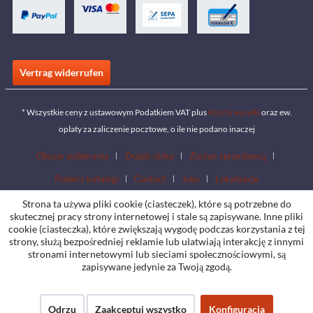
Vertrag widerrufen
* Wszystkie ceny z ustawowym Podatkiem VAT plus
koszty wysyłki
oraz ew.
opłaty za zaliczenie pocztowe, o ile nie podano inaczej
Obszar pobierania
Znajdź sklep
Zostań sprzedawcą
Pobierz katalogi
Contact
Jobs
Lokalizacje
Strona ta używa pliki cookie (ciasteczek), które są potrzebne do
skutecznej pracy strony internetowej i stale są zapisywane. Inne pliki
cookie (ciasteczka), które zwiększają wygodę podczas korzystania z tej
strony, służą bezpośredniej reklamie lub ułatwiają interakcję z innymi
stronami internetowymi lub sieciami społecznościowymi, są
zapisywane jedynie za Twoją zgodą.
Odrzu
Zaakceptuj wszystko
Konfiguracja