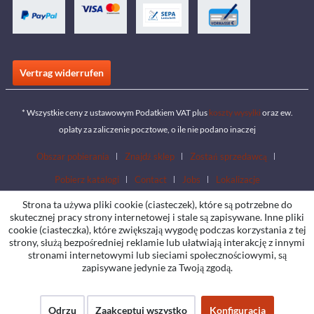
Vertrag widerrufen
* Wszystkie ceny z ustawowym Podatkiem VAT plus
koszty wysyłki
oraz ew.
opłaty za zaliczenie pocztowe, o ile nie podano inaczej
Obszar pobierania
Znajdź sklep
Zostań sprzedawcą
Pobierz katalogi
Contact
Jobs
Lokalizacje
Strona ta używa pliki cookie (ciasteczek), które są potrzebne do
skutecznej pracy strony internetowej i stale są zapisywane. Inne pliki
cookie (ciasteczka), które zwiększają wygodę podczas korzystania z tej
strony, służą bezpośredniej reklamie lub ułatwiają interakcję z innymi
stronami internetowymi lub sieciami społecznościowymi, są
zapisywane jedynie za Twoją zgodą.
Odrzu
Zaakceptuj wszystko
Konfiguracja