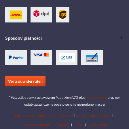
Sposoby płatności
Vertrag widerrufen
* Wszystkie ceny z ustawowym Podatkiem VAT plus
koszty wysyłki
oraz ew.
opłaty za zaliczenie pocztowe, o ile nie podano inaczej
Obszar pobierania
Znajdź sklep
Zostań sprzedawcą
Pobierz katalogi
Contact
Jobs
Lokalizacje