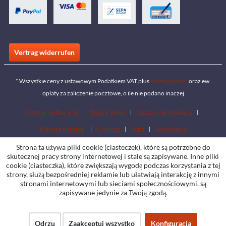
Vertrag widerrufen
* Wszystkie ceny z ustawowym Podatkiem VAT plus
koszty wysyłki
oraz ew.
opłaty za zaliczenie pocztowe, o ile nie podano inaczej
Obszar pobierania
Znajdź sklep
Zostań sprzedawcą
Pobierz katalogi
Contact
Jobs
Lokalizacje
Strona ta używa pliki cookie (ciasteczek), które są potrzebne do
skutecznej pracy strony internetowej i stale są zapisywane. Inne pliki
cookie (ciasteczka), które zwiększają wygodę podczas korzystania z tej
strony, służą bezpośredniej reklamie lub ułatwiają interakcję z innymi
stronami internetowymi lub sieciami społecznościowymi, są
zapisywane jedynie za Twoją zgodą.
Odrzu
Zaakceptuj wszystko
Konfiguracja