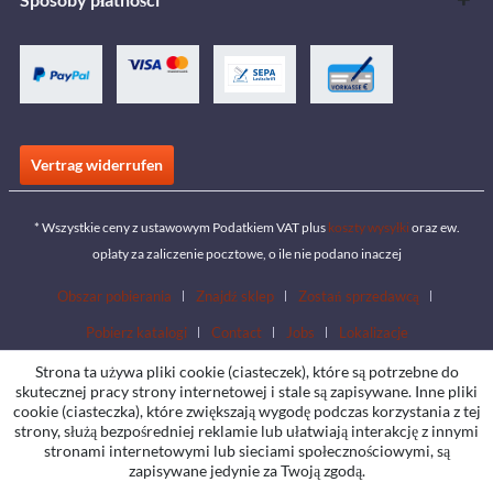
Vertrag widerrufen
* Wszystkie ceny z ustawowym Podatkiem VAT plus
koszty wysyłki
oraz ew.
opłaty za zaliczenie pocztowe, o ile nie podano inaczej
Obszar pobierania
Znajdź sklep
Zostań sprzedawcą
Pobierz katalogi
Contact
Jobs
Lokalizacje
Strona ta używa pliki cookie (ciasteczek), które są potrzebne do
skutecznej pracy strony internetowej i stale są zapisywane. Inne pliki
cookie (ciasteczka), które zwiększają wygodę podczas korzystania z tej
strony, służą bezpośredniej reklamie lub ułatwiają interakcję z innymi
stronami internetowymi lub sieciami społecznościowymi, są
zapisywane jedynie za Twoją zgodą.