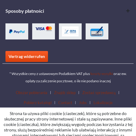
Sposoby płatności
Vertrag widerrufen
* Wszystkie ceny z ustawowym Podatkiem VAT plus
koszty wysyłki
oraz ew.
opłaty za zaliczenie pocztowe, o ile nie podano inaczej
Obszar pobierania
Znajdź sklep
Zostań sprzedawcą
Pobierz katalogi
Contact
Jobs
Lokalizacje
Strona ta używa pliki cookie (ciasteczek), które są potrzebne do
skutecznej pracy strony internetowej i stale są zapisywane. Inne pliki
cookie (ciasteczka), które zwiększają wygodę podczas korzystania z tej
strony, służą bezpośredniej reklamie lub ułatwiają interakcję z innymi
stronami internetowymi lub sieciami społecznościowymi, są