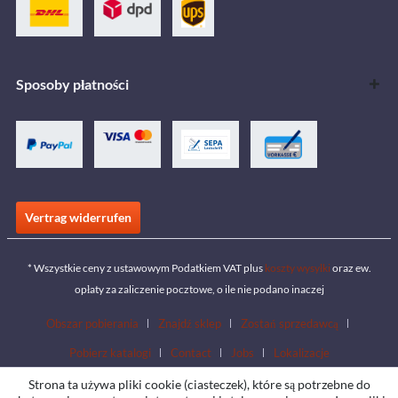
Sposoby płatności
Vertrag widerrufen
* Wszystkie ceny z ustawowym Podatkiem VAT plus
koszty wysyłki
oraz ew.
opłaty za zaliczenie pocztowe, o ile nie podano inaczej
Obszar pobierania
Znajdź sklep
Zostań sprzedawcą
Pobierz katalogi
Contact
Jobs
Lokalizacje
Strona ta używa pliki cookie (ciasteczek), które są potrzebne do