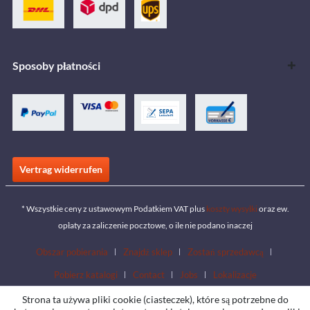
Sposoby płatności
Vertrag widerrufen
* Wszystkie ceny z ustawowym Podatkiem VAT plus
koszty wysyłki
oraz ew.
opłaty za zaliczenie pocztowe, o ile nie podano inaczej
Obszar pobierania
Znajdź sklep
Zostań sprzedawcą
Pobierz katalogi
Contact
Jobs
Lokalizacje
Strona ta używa pliki cookie (ciasteczek), które są potrzebne do