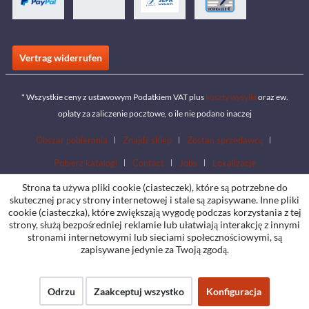
Vertrag widerrufen
* Wszystkie ceny z ustawowym Podatkiem VAT plus
koszty wysyłki
oraz ew.
opłaty za zaliczenie pocztowe, o ile nie podano inaczej
Obszar pobierania
Znajdź sklep
Zostań sprzedawcą
Pobierz katalogi
Contact
Jobs
Lokalizacje
Strona ta używa pliki cookie (ciasteczek), które są potrzebne do
skutecznej pracy strony internetowej i stale są zapisywane. Inne pliki
cookie (ciasteczka), które zwiększają wygodę podczas korzystania z tej
strony, służą bezpośredniej reklamie lub ułatwiają interakcję z innymi
stronami internetowymi lub sieciami społecznościowymi, są
zapisywane jedynie za Twoją zgodą.
Odrzu
Zaakceptuj wszystko
Konfiguracja