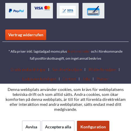
Vertrag widerrufen
* Alla priser inkl. lagstadgad moms plus
fraktkostnader
och i förekommande
fall postförskottsavgift, om inget annat beskrivs
Gratis nedladdningar
Sök återförsäljare
Bli återförsäljare
Ladda ner kataloger
Contact
Jobs
Platser
Denna webbplats använder cookies, som krävs för webbplatsens
tekniska drift och som alltid sätts. Andra cookies, som ökar
komforten på denna webbplats, är till för att förenkla direktreklam
eller interaktion med andra webbplatser, sätts endast med ditt
medgivande.
Avvisa
Acceptera alla
Konfiguration