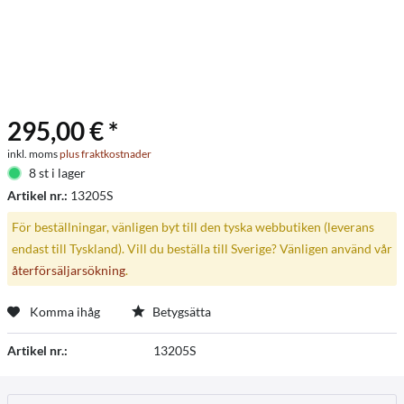
295,00 € *
inkl. moms
plus fraktkostnader
8 st i lager
Artikel nr.:
13205S
För beställningar, vänligen byt till den tyska webbutiken (leverans
endast till Tyskland). Vill du beställa till Sverige? Vänligen använd vår
återförsäljarsökning
.
Komma ihåg
Betygsätta
Artikel nr.:
13205S