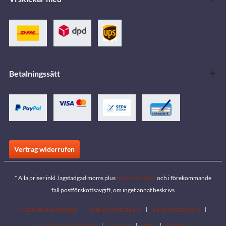
Betalningssätt
Vertrag widerrufen
* Alla priser inkl. lagstadgad moms plus
fraktkostnader
och i förekommande
fall postförskottsavgift, om inget annat beskrivs
Gratis nedladdningar
Sök återförsäljare
Bli återförsäljare
Ladda ner kataloger
Contact
Jobs
Platser