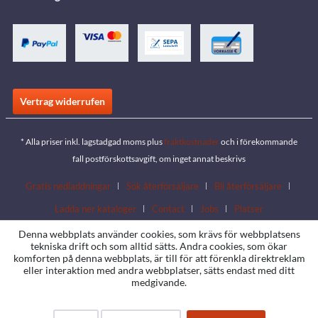
Vertrag widerrufen
* Alla priser inkl. lagstadgad moms plus
fraktkostnader
och i förekommande
fall postförskottsavgift, om inget annat beskrivs
Gratis nedladdningar
Sök återförsäljare
Bli återförsäljare
Ladda ner kataloger
Contact
Jobs
Platser
Denna webbplats använder cookies, som krävs för webbplatsens
tekniska drift och som alltid sätts. Andra cookies, som ökar
komforten på denna webbplats, är till för att förenkla direktreklam
eller interaktion med andra webbplatser, sätts endast med ditt
medgivande.