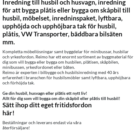
Inredning till husbil och husvagn, inredning
för att bygga plåtis eller bygga om skåpbil till
husbil, möbelset, inredninspaket, lyftbara,
upphöjda och upphöjbara tak för husbil,
plåtis, VW Transporter, bäddbara bilsäten
mm.
Kompletta möbellösningar samt byggdelar för minibussar, husbilar
och yrkesfordon. Reimo har ett enormt sortiment av byggmaterial för
dig som vill bygga eller bygga om husbilen, plåtisen, skåpbilen,
minibussen, yrkesfordonet eller båten.
Reimo är experten i bilbygge och husbilsinredning med 40 års
erfarenhet i branschen för husbilsmöbler samt lyftbara, upphöjbara
och förhöjda tak.
Ge din husbil, husvagn eller plåtis ett nytt liv!
Allt för dig som vill bygga om din skåpbil eller plåtis till husbil!
Sätt ihop ditt eget fritidsfordon
här!
Beställningar och leverans endast via våra
återförsäljare!