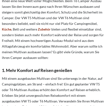
Ihnen eine neue Welt voller Möglichkeiten. Beim T6 Camper Ausbau
lassen Sie den Innenraum ganz nach Ihren Wünschen ausbauen und
steigern somit gleichzeitig den Komfort, Schutz und die Sicherheit im
Camper. Der VW T5 Multivan und der VW T6 Multivan sind
besonders beliebt, weil sie nicht nur viel Platz für Campingmöbel,
Küche
, Bett und weitere
Zubehör
bieten und flexibel einsetzbar sind,
sondern bieten auch mehr Komfort während der Reise und sorgen für
Freiheit. Mit einem hochwertigen Ausbau-Modul wird aus dem
Alltagsfahrzeug ein komfortables Wohnmobil. Aber warum sollte ich
meinen Multivan ausbauen lassen? Es gibt viele Gründe, warum Sie
ihren Camper ausbauen sollten:
1. Mehr Komfort auf Reisen genießen
Mit einem ausgebauten Multivan sind Sie unterwegs in der Natur, auf
Campingplätzen, am Strand – einfach frei! Ein gut geplanter VW T5
oder T6 Multivan Ausbau erhöht den Komfort auf Reisen erheblich.
Erleben Sie jetzt unvergesslichen Reisekomfort mit einem
ausgebauten VW T5 oder T6 Multivan. Verwandeln Sie Ihren Multivan