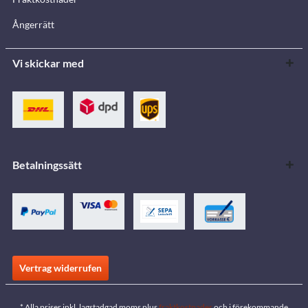
Ångerrätt
Vi skickar med
Betalningssätt
Vertrag widerrufen
* Alla priser inkl. lagstadgad moms plus
fraktkostnader
och i förekommande