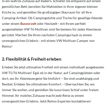
in ein wahres Zuhause auf Rädern. Schlafen Sie entspannt auf einem
gemütlichen Bett, bereiten Sie Mahlzeiten in Ihrer eigenen kleinen
Küche zu, und genießen Sie großzügigen Stauraum für all Ihre
Camping-Artikel. Ob Campingstühle und Tische für gesellige Abende
unter einem
Busvorzelt
oder Heckzelt– mit Ihrem perfekt
ausgestatteten VW T6 Multivan sind Sie bestens für jedes Abenteuer
gerüstet. Machen Sie Ihren nächsten Campingurlaub zu einem
unvergesslichen Erlebnis - mit einem VW Multivan Camper von
Reimo!
2. Flexibilität & Freiheit erleben
Erleben Sie jetzt ultimative Freiheit mit einem individuell ausgebauten
VW T5/T6 Multivan! Egal ob in der Natur, auf Campingplätzen oder
dort, wo Ihr Abenteuergeist Sie hinführt – Sie sind unabhängig und
flexibel. Erleben Sie ultimativen Komfort – Übernachten Sie, wo
immer Sie wollen, und genießen Sie luxuriösen Schlaf unter freiem
Himmel. Ihr mobiles Zuhause macht jede Reise zu einem
unvergesslichen Erlebnis. Jetzt Reimo Experten kontaktieren!