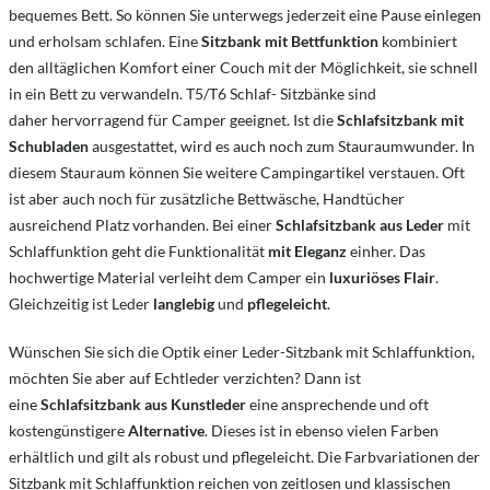
bequemes Bett. So können Sie unterwegs jederzeit eine Pause einlegen
und erholsam schlafen. Eine
Sitzbank mit Bettfunktion
kombiniert
den alltäglichen Komfort einer Couch mit der Möglichkeit, sie schnell
in ein Bett zu verwandeln. T5/T6 Schlaf- Sitzbänke sind
daher hervorragend für Camper geeignet. Ist die
Schlafsitzbank mit
Schubladen
ausgestattet, wird es auch noch zum Stauraumwunder. In
diesem Stauraum können Sie weitere Campingartikel verstauen. Oft
ist aber auch noch für zusätzliche Bettwäsche, Handtücher
ausreichend Platz vorhanden. Bei einer
Schlafsitzbank aus Leder
mit
Schlaffunktion geht die Funktionalität
mit Eleganz
einher. Das
hochwertige Material verleiht dem Camper ein
luxuriöses Flair
.
Gleichzeitig ist Leder
langlebig
und
pflegeleicht
.
Wünschen Sie sich die Optik einer Leder-Sitzbank mit Schlaffunktion,
möchten Sie aber auf Echtleder verzichten? Dann ist
eine
Schlafsitzbank aus Kunstleder
eine ansprechende und oft
kostengünstigere
Alternative
. Dieses ist in ebenso vielen Farben
erhältlich und gilt als robust und pflegeleicht. Die Farbvariationen der
Sitzbank mit Schlaffunktion reichen von zeitlosen und klassischen