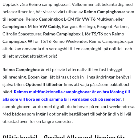
Upptäck våra Reimo campingboxar! Välkommen att bekanta dig med
hela sortimenter, här visar vi vårt utbud av
Reimo Campingboxar
som
till exempel Reimo
Campingbox L-CM för VW T6 Multivan
, eller
Campingbox M för VW Caddy
, Kangoo, Berlingo, Peugeot Partner,
Citroën Spacetourer,
Reimo Campingbox L för T5/T6
och Reimo
Campingbox W
för T5/T6 Reimo Weekender. Reimo Campingbox gör
att du kan omvandla din vardagsbil till en campingbil på nolltid - och
till ett mycket attraktivt pris!
Reimo Campingbox
är ett prisvärt alternativ till en fast inbyggd
bilinredning. Boxen kan lätt bäras ut och in - inga ändringar behövs i
själva bilen.
Optionellt tillbehör
finns att välja på, såsom baktält och
bädd.
Reimos multifunktionella campingboxar är en bra lösning till
alla som vill köra en och samma bil i vardagen och på semester.
I
campingboxen tar du med dig allt du behöver på en kort weekendresa.
Med bädden som ingår i optionellt beställbart tillbehör är din bil väl
utrustad även för en längre semester.
Plåtis husbil – flexibel Allround-lösning för