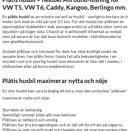
VW T5, VW T6, Caddy, Kangoo, Berlingo mm.
En
plåtis husbil
är en mindre variant av husbil - vanligtvis kortare än 6
meter och med en vikt på runt 3,5 ton. För det mesta har plåtisen en
öppningsbar dubbeldörr bak, passagerardörrar på båda sidor samt en
skjutdörr på höger sida. Chassit är traditionellt tillverkat av metall,
men på senare år har det även kommit modeller i lättviktsmaterial
som glasfiberkomposit.
Antalet plåtisar och intresset för dem har ökat kraftigt under de
senaste åren. I en plåtis finns i bästa fall alla bekvämligheter i en
mycket cool och sportig husbil som dessutom är lika rätt i staden, i
vildmarken eller på korta weekendresor.
Plåtis husbil maximerar nytta och nöje
En stor husbil kan vara krånglig att köra, men den omtyckta "plåtisen"
maximerar nytta och nöje:
Storleken är behändig
Samtidigt rymmer bilen allt man behöver
Plåtisen är lättkörd och smidig
Plåtisen har bra köregenskaper och är lätt att föra fram på vägarna
Plåtisen är inte särskilt bred och längden gör att man kan parkera den