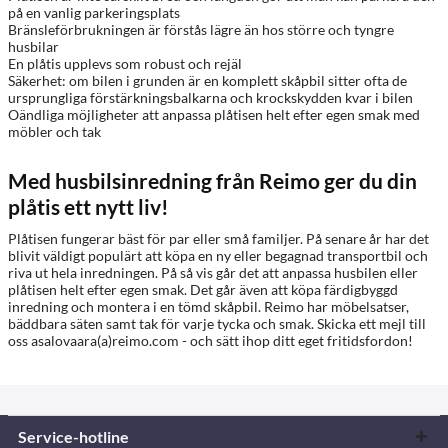
på en vanlig parkeringsplats
Bränsleförbrukningen är förstås lägre än hos större och tyngre
husbilar
En plåtis upplevs som robust och rejäl
Säkerhet: om bilen i grunden är en komplett skåpbil sitter ofta de
ursprungliga förstärkningsbalkarna och krockskydden kvar i bilen
Oändliga möjligheter att anpassa plåtisen helt efter egen smak med
möbler och tak
Med husbilsinredning från Reimo ger du din
plåtis ett nytt liv!
Plåtisen fungerar bäst för par eller små familjer. På senare år har det
blivit väldigt populärt att köpa en ny eller begagnad transportbil och
riva ut hela inredningen. På så vis går det att anpassa husbilen eller
plåtisen helt efter egen smak. Det går även att köpa färdigbyggd
inredning och montera i en tömd skåpbil. Reimo har möbelsatser,
bäddbara säten samt tak för varje tycka och smak. Skicka ett mejl till
oss asalovaara(a)reimo.com - och sätt ihop ditt eget fritidsfordon!
Service-hotline