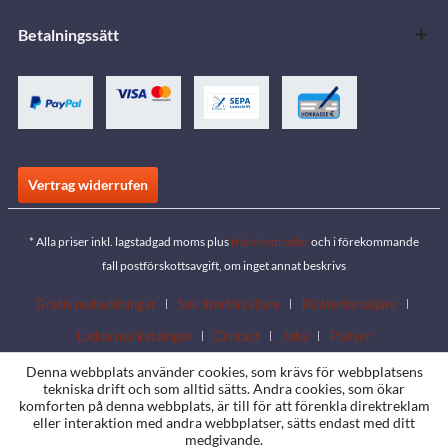
Betalningssätt
Vertrag widerrufen
* Alla priser inkl. lagstadgad moms plus
fraktkostnader
och i förekommande
fall postförskottsavgift, om inget annat beskrivs
Gratis nedladdningar
Sök återförsäljare
Bli återförsäljare
Ladda ner kataloger
Contact
Jobs
Platser
Denna webbplats använder cookies, som krävs för webbplatsens
tekniska drift och som alltid sätts. Andra cookies, som ökar
komforten på denna webbplats, är till för att förenkla direktreklam
eller interaktion med andra webbplatser, sätts endast med ditt
medgivande.