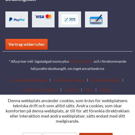
Vertrag widerrufen
* Alla priser inkl. lagstadgad moms plus
fraktkostnader
och i förekommande
fall postförskottsavgift, om inget annat beskrivs
Gratis nedladdningar
Sök återförsäljare
Bli återförsäljare
Ladda ner kataloger
Contact
Jobs
Platser
Denna webbplats använder cookies, som krävs för webbplatsens
tekniska drift och som alltid sätts. Andra cookies, som ökar
komforten på denna webbplats, är till för att förenkla direktreklam
eller interaktion med andra webbplatser, sätts endast med ditt
medgivande.