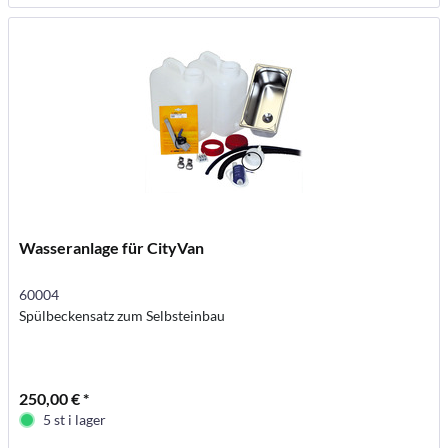
Wasseranlage für CityVan
60004
Spülbeckensatz zum Selbsteinbau
250,00 € *
5 st i lager