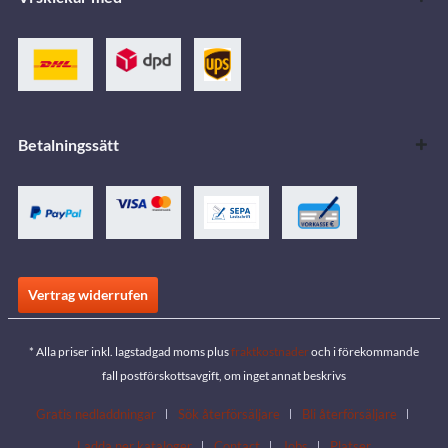
Betalningssätt
Vertrag widerrufen
* Alla priser inkl. lagstadgad moms plus
fraktkostnader
och i förekommande
fall postförskottsavgift, om inget annat beskrivs
Gratis nedladdningar
Sök återförsäljare
Bli återförsäljare
Ladda ner kataloger
Contact
Jobs
Platser