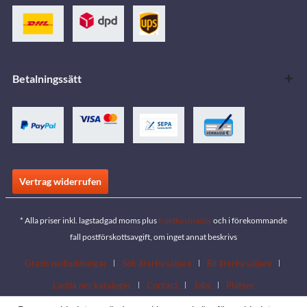
Betalningssätt
Vertrag widerrufen
* Alla priser inkl. lagstadgad moms plus
fraktkostnader
och i förekommande
fall postförskottsavgift, om inget annat beskrivs
Gratis nedladdningar
Sök återförsäljare
Bli återförsäljare
Ladda ner kataloger
Contact
Jobs
Platser