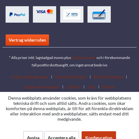
Vertrag widerrufen
* Alla priser inkl. lagstadgad moms plus
fraktkostnader
och i förekommande
fall postförskottsavgift, om inget annat beskrivs
Gratis nedladdningar
Sök återförsäljare
Bli återförsäljare
Ladda ner kataloger
Contact
Jobs
Platser
Denna webbplats använder cookies, som krävs för webbplatsens
tekniska drift och som alltid sätts. Andra cookies, som ökar
komforten på denna webbplats, är till för att förenkla direktreklam
eller interaktion med andra webbplatser, sätts endast med ditt
medgivande.
Avvisa
Acceptera alla
Konfiguration