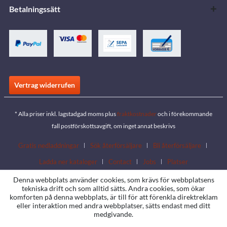
Betalningssätt
Vertrag widerrufen
* Alla priser inkl. lagstadgad moms plus
fraktkostnader
och i förekommande
fall postförskottsavgift, om inget annat beskrivs
Gratis nedladdningar
Sök återförsäljare
Bli återförsäljare
Ladda ner kataloger
Contact
Jobs
Platser
Denna webbplats använder cookies, som krävs för webbplatsens
tekniska drift och som alltid sätts. Andra cookies, som ökar
komforten på denna webbplats, är till för att förenkla direktreklam
eller interaktion med andra webbplatser, sätts endast med ditt
medgivande.