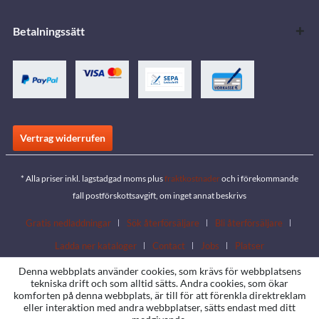
Betalningssätt
Vertrag widerrufen
* Alla priser inkl. lagstadgad moms plus
fraktkostnader
och i förekommande
fall postförskottsavgift, om inget annat beskrivs
Gratis nedladdningar
Sök återförsäljare
Bli återförsäljare
Ladda ner kataloger
Contact
Jobs
Platser
Denna webbplats använder cookies, som krävs för webbplatsens
tekniska drift och som alltid sätts. Andra cookies, som ökar
komforten på denna webbplats, är till för att förenkla direktreklam
eller interaktion med andra webbplatser, sätts endast med ditt