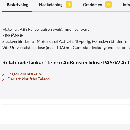
Beskrivning
Nedladdning
0
Omdömen
0
Info
Material: ABS Farbe: außen weiß, innen schwarz
EINGÄNGE:
Steckverbinder für Motorkabel ActivSat 10-polig, F-Steckverbinder für 
Vdc Universalsteckdose (max. 10A) mit Gummiabdeckung und Faston fü
Relaterade länkar "Teleco Außensteckdose PAS/W Ac
Frågor om artikeln?
Fler artiklar från Teleco