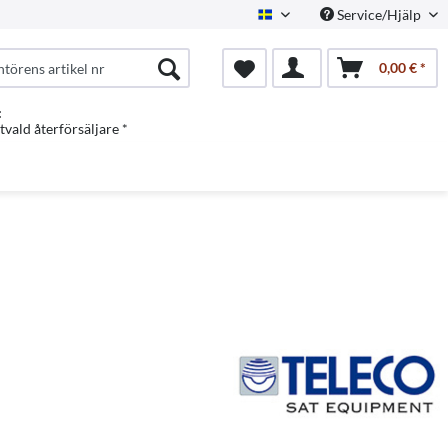
Service/Hjälp
Swedish
0,00 € *
:
vald återförsäljare *