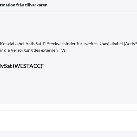
rmation från tillverkaren
Koaxialkabel ActivSat, F-Steckverbinder für zweites Koaxialkabel (ActivS
r die Versorgung des externen TVs
tivSat (WESTACC)"