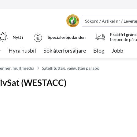
Fraktfri gräns
Nytt i
Specialerbjudanden
beroende på ut
r
Hyra husbil
Sök återförsäljare
Blog
Jobb
tenner, multimedia
Satellituttag, vägguttag parabol
tivSat (WESTACC)