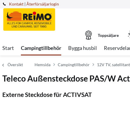
Kontakt
|
Återförsäljarlogin
Toppsäljare
Start
Campingtillbehör
Bygga husbil
Reservdela
Översikt
Hemsida
Campingtillbehör
12V TV, satellitan
Teleco Außensteckdose PAS/W Ac
Externe Steckdose für ACTIVSAT