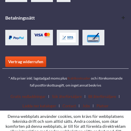
Betalningssätt
Vertrag widerrufen
* Alla priser inkl. lagstadgad moms plus
fraktkostnader
och i förekommande
fall postförskottsavgift, om inget annat beskrivs
Gratis nedladdningar
Sök återförsäljare
Bli återförsäljare
Ladda ner kataloger
Contact
Jobs
Platser
Denna webbplats använder cookies, som krävs för webbplatsens
tekniska drift och som alltid sätts. Andra cookies, som ökar
komforten på denna webbplats, är till för att förenkla direktreklam